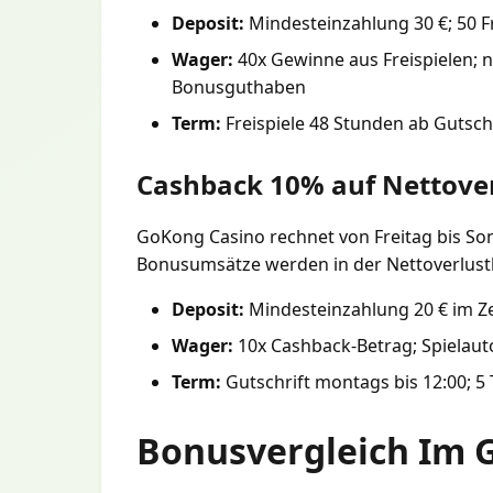
Deposit:
Mindesteinzahlung 30 €; 50 Fre
Wager:
40x Gewinne aus Freispielen; 
Bonusguthaben
Term:
Freispiele 48 Stunden ab Gutsc
Cashback 10% auf Nettov
GoKong Casino rechnet von Freitag bis S
Bonusumsätze werden in der Nettoverlustb
Deposit:
Mindesteinzahlung 20 € im Ze
Wager:
10x Cashback-Betrag; Spielaut
Term:
Gutschrift montags bis 12:00; 5 
Bonusvergleich Im 