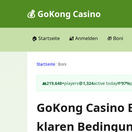
💰 GoKong Casino
🏠 Startseite
🔐 Anmelden
🎁 Boni
Startseite
Boni
👥
219,648+
players
🟢
1,324
active today
💸
97%
GoKong Casino 
klaren Bedingu