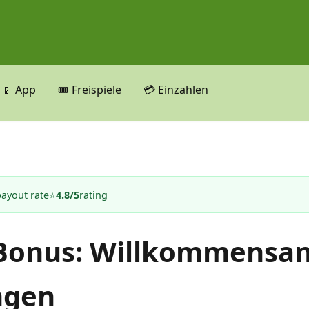
📱 App
🎟️ Freispiele
💳 Einzahlen
payout rate
⭐
4.8/5
rating
Bonus: Willkommensan
ngen