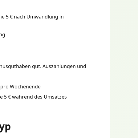
höhe 5 € nach Umwandlung in
ung
Bonusguthaben gut. Auszahlungen und
 € pro Wochenende
he 5 € während des Umsatzes
typ