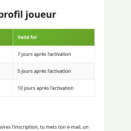
rofil joueur
Valid for
7 jours après l’activation
5 jours après l’activation
10 jours après l’activation
vres l’inscription, tu mets ton e-mail, un