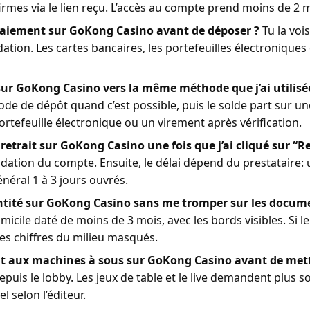
irmes via le lien reçu. L’accès au compte prend moins de 2 m
 paiement sur GoKong Casino avant de déposer ?
Tu la vois
lidation. Les cartes bancaires, les portefeuilles électronique
 sur GoKong Casino vers la même méthode que j’ai utilisé
de de dépôt quand c’est possible, puis le solde part sur un
portefeuille électronique ou un virement après vérification.
trait sur GoKong Casino une fois que j’ai cliqué sur “Re
idation du compte. Ensuite, le délai dépend du prestataire: 
néral 1 à 3 jours ouvrés.
dentité sur GoKong Casino sans me tromper sur les docum
omicile daté de moins de 3 mois, avec les bords visibles. Si le
es chiffres du milieu masqués.
nt aux machines à sous sur GoKong Casino avant de mettr
uis le lobby. Les jeux de table et le live demandent plus 
 selon l’éditeur.