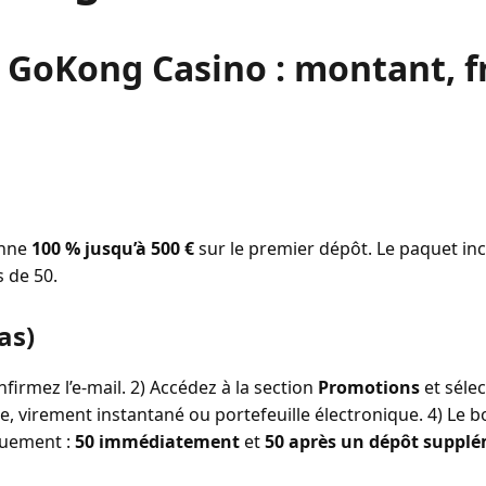
GoKong Casino : montant, fr
onne
100 % jusqu’à 500 €
sur le premier dépôt. Le paquet inc
s de 50.
as)
rmez l’e-mail. 2) Accédez à la section
Promotions
et séle
e, virement instantané ou portefeuille électronique. 4) Le b
quement :
50 immédiatement
et
50 après un dépôt supplé