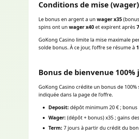
Conditions de mise (wager) 
Le bonus en argent a un
wager x35
(bonus 
spins ont un
wager x40
et expirent après
7
GoKong Casino limite la mise maximale pe
solde bonus. À ce jour, l’offre se résume à
1
Bonus de bienvenue 100% ju
GoKong Casino crédite un bonus de 100% su
indiquée dans la page de l’offre.
Deposit:
dépôt minimum 20 € ; bonus m
Wager:
(dépôt + bonus) x35 ; gains des
Term:
7 jours à partir du crédit du bon