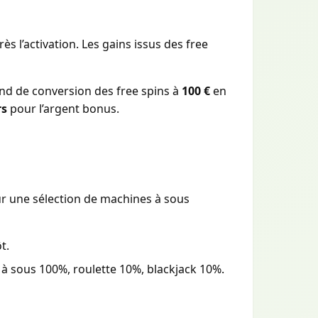
ès l’activation. Les gains issus des free
nd de conversion des free spins à
100 €
en
rs
pour l’argent bonus.
ur une sélection de machines à sous
t.
s à sous 100%, roulette 10%, blackjack 10%.