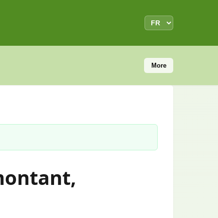
More
montant,