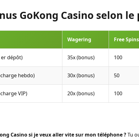
us GoKong Casino selon le p
Wagering
Free Spins
1er dépôt)
35x (bonus)
100
recharge hebdo)
30x (bonus)
50
echarge VIP)
20x (bonus)
100
g Casino si je veux aller vite sur mon téléphone ?
Tu ou