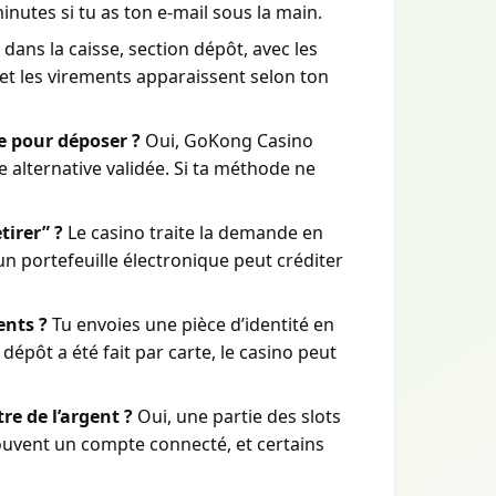
inutes si tu as ton e-mail sous la main.
 dans la caisse, section dépôt, avec les
s et les virements apparaissent selon ton
e pour déposer ?
Oui, GoKong Casino
e alternative validée. Si ta méthode ne
tirer” ?
Le casino traite la demande en
un portefeuille électronique peut créditer
ents ?
Tu envoies une pièce d’identité en
 dépôt a été fait par carte, le casino peut
e de l’argent ?
Oui, une partie des slots
souvent un compte connecté, et certains