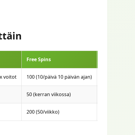
ttäin
Free Spins
Valid for
x voitot
100 (10/päivä 10 päivän ajan)
7 päivää aktiv
50 (kerran viikossa)
3 päivää aktiv
200 (50/viikko)
7 päivää aktiv