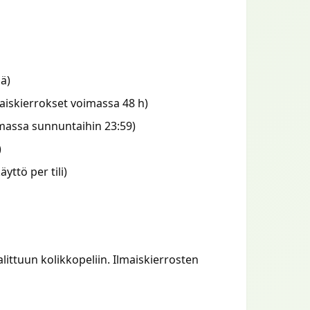
ä)
lmaiskierrokset voimassa 48 h)
imassa sunnuntaihin 23:59)
)
yttö per tili)
littuun kolikkopeliin. Ilmaiskierrosten