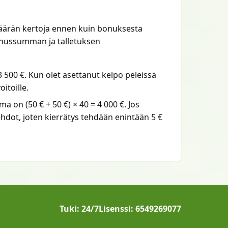
 määrän kertoja ennen kuin bonuksesta
bonussumman ja talletuksen
500 €. Kun olet asettanut kelpo peleissä
itoille.
a on (50 € + 50 €) × 40 = 4 000 €. Jos
ehdot, joten kierrätys tehdään enintään 5 €
Tuki: 24/7
Lisenssi: 6549269077