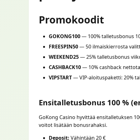
Promokoodit
GOKONG100
— 100% talletusbonus 100 
FREESPIN50
— 50 ilmaiskierrosta valit
WEEKEND25
— 25% talletusbonus viiko
CASHBACK10
— 10% cashback nettotapp
VIPSTART
— VIP-aloituspaketti: 20% tall
Ensitalletusbonus 100 % (en
GoKong Casino hyvittää ensitalletuksen 100 
voitot lisätään bonusrahaksi.
Deposit:
Vähintään 20 €