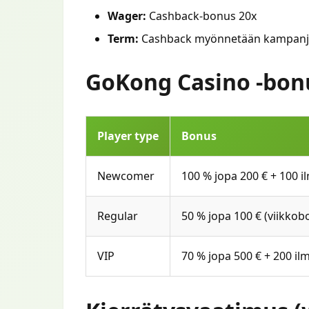
Wager:
Cashback-bonus 20x
Term:
Cashback myönnetään kampanjan
GoKong Casino -bonu
Player type
Bonus
Newcomer
100 % jopa 200 € + 100 i
Regular
50 % jopa 100 € (viikkob
VIP
70 % jopa 500 € + 200 il