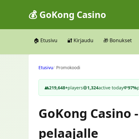
💰 GoKong Casino
🏠 Etusivu
🔐 Kirjaudu
🎁 Bonukset
Etusivu
Promokoodi
👥
219,648+
players
🟢
1,324
active today
💸
97%
GoKong Casino -
pelaajalle