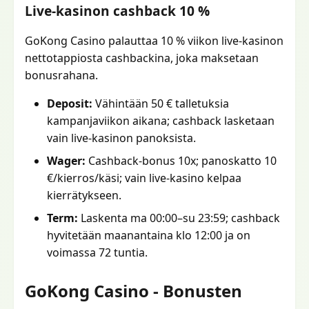
Live-kasinon cashback 10 %
GoKong Casino palauttaa 10 % viikon live-kasinon
nettotappiosta cashbackina, joka maksetaan
bonusrahana.
Deposit:
Vähintään 50 € talletuksia
kampanjaviikon aikana; cashback lasketaan
vain live-kasinon panoksista.
Wager:
Cashback-bonus 10x; panoskatto 10
€/kierros/käsi; vain live-kasino kelpaa
kierrätykseen.
Term:
Laskenta ma 00:00–su 23:59; cashback
hyvitetään maanantaina klo 12:00 ja on
voimassa 72 tuntia.
GoKong Casino - Bonusten