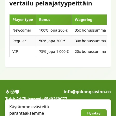
vertailu pelaajatyypeittäin
Player type
Bonus
Wagering
Fr
Newcomer
100% jopa 200 €
35x bonussumma
10
Regular
50% jopa 300 €
30x bonussumma
50
VIP
75% jopa 1 000 €
20x bonussumma
15
🌟
🎲
🛡️
info@gokongcasino.co
Tuki: 24/7
Lisenssi: 6549269077
Käytämme evästeitä
Pelaa vastuullisesti.
parantaaksemme
Hyväksy