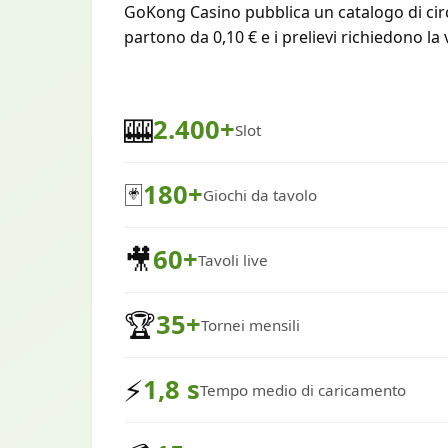
GoKong Casino pubblica un catalogo di circa
partono da 0,10 € e i prelievi richiedono la 
🎰
2.400+
Slot
🃏
180+
Giochi da tavolo
🎥
60+
Tavoli live
🏆
35+
Tornei mensili
⚡
1,8 s
Tempo medio di caricamento