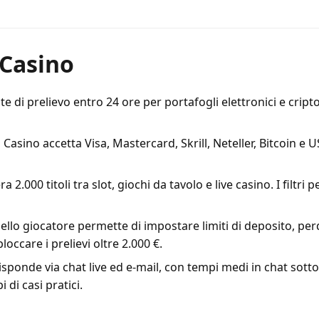
 Casino
este di prelievo entro 24 ore per portafogli elettronici e cript
asino accetta Visa, Mastercard, Skrill, Neteller, Bitcoin e US
 2.000 titoli tra slot, giochi da tavolo e live casino. I filtri 
ello giocatore permette di impostare limiti di deposito, perd
ccare i prelievi oltre 2.000 €.
isponde via chat live ed e-mail, con tempi medi in chat sotto
di casi pratici.