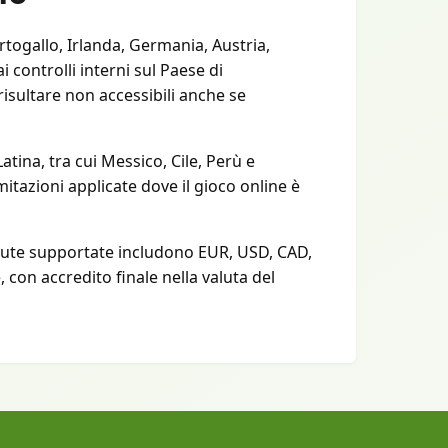
rtogallo, Irlanda, Germania, Austria,
i controlli interni sul Paese di
isultare non accessibili anche se
tina, tra cui Messico, Cile, Perù e
mitazioni applicate dove il gioco online è
valute supportate includono EUR, USD, CAD,
on accredito finale nella valuta del