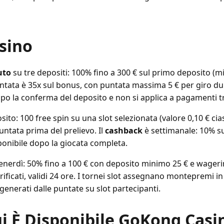
sino
uto
su tre depositi: 100% fino a 300 € sul primo deposito (m
 puntata è 35x sul bonus, con puntata massima 5 € per giro du
opo la conferma del deposito e non si applica a pagamenti t
to: 100 free spin su una slot selezionata (valore 0,10 € ciasc
ntata prima del prelievo. Il
cashback
è settimanale: 10% su
sponibile dopo la giocata completa.
enerdì: 50% fino a 100 € con deposito minimo 25 € e wageri
ificati, validi 24 ore. I tornei slot assegnano montepremi in
generati dalle puntate su slot partecipanti.
ui È Disponibile GoKong Casi