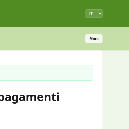
More
 pagamenti