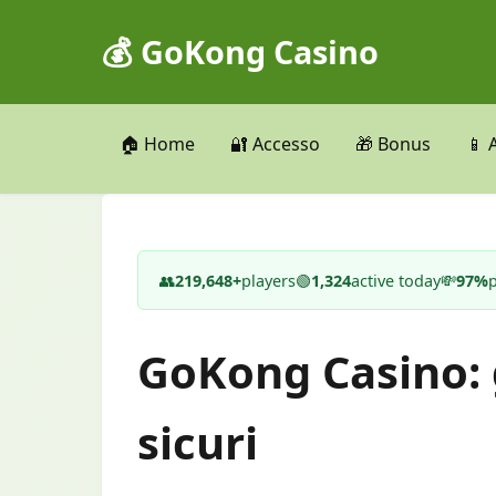
💰 GoKong Casino
🏠 Home
🔐 Accesso
🎁 Bonus
📱 
👥
219,648+
players
🟢
1,324
active today
💸
97%
GoKong Casino: 
sicuri