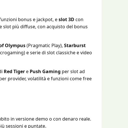
 funzioni bonus e jackpot, e
slot 3D
con
e slot più diffuse, con acquisto del bonus
 of Olympus
(Pragmatic Play),
Starburst
crogaming) e serie di slot classiche e video
di
Red Tiger
e
Push Gaming
per slot ad
per provider, volatilità e funzioni come free
subito in versione demo o con denaro reale.
più sessioni e puntate.