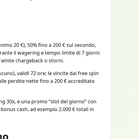
inimo 20 €), 50% fino a 200 € sul secondo,
rante il wagering e tempo limite di 7 giorni
ramite chargeback o storni.
uno), validi 72 ore; le vincite dai free spin
lle perdite nette fino a 200 € accreditato
ng 30x, e una promo “slot del giorno” con
 bonus cash, ad esempio 2.000 € totali in
no