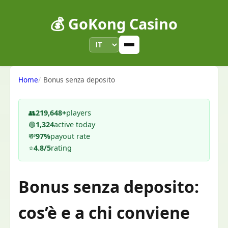
💰 GoKong Casino
Home
Bonus senza deposito
👥
219,648+
players
🟢
1,324
active today
💸
97%
payout rate
⭐
4.8/5
rating
Bonus senza deposito:
cos’è e a chi conviene