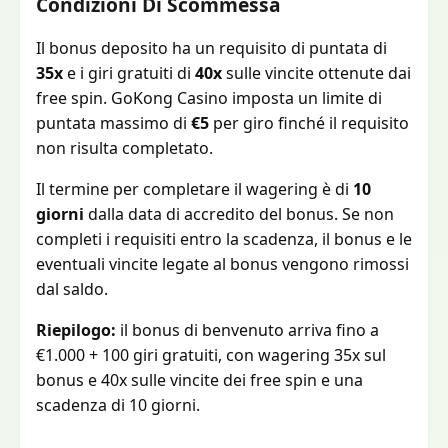
Condizioni Di Scommessa
Il bonus deposito ha un requisito di puntata di
35x
e i giri gratuiti di
40x
sulle vincite ottenute dai
free spin. GoKong Casino imposta un limite di
puntata massimo di
€5
per giro finché il requisito
non risulta completato.
Il termine per completare il wagering è di
10
giorni
dalla data di accredito del bonus. Se non
completi i requisiti entro la scadenza, il bonus e le
eventuali vincite legate al bonus vengono rimossi
dal saldo.
Riepilogo:
il bonus di benvenuto arriva fino a
€1.000 + 100 giri gratuiti, con wagering 35x sul
bonus e 40x sulle vincite dei free spin e una
scadenza di 10 giorni.