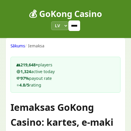
💰 GoKong Casino
Sākums
Iemaksa
👥
219,648+
players
🟢
1,324
active today
💸
97%
payout rate
⭐
4.8/5
rating
Iemaksas GoKong
Casino: kartes, e-maki