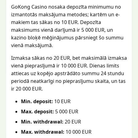
GoKong Casino nosaka depozīta minimumu no
izmantotās maksājuma metodes; kartēm un e-
makiem tas sākas no 10 EUR. Depozīta
maksimums vienā darījumā ir 5 000 EUR, un
kazino bloķē mēģinājumus pārsniegt šo summu
vienā maksājumā.
Izmaksa sākas no 20 EUR, bet maksimālā izmaksa
vienā pieprasījumā ir 10 000 EUR. Dienas limits
attiecas uz kopējo apstrādāto summu 24 stundu
periodā neatkarīgi no pieprasījumu skaita, un tas
ir 20 000 EUR.
Min. deposit:
10 EUR
Max. deposit:
5 000 EUR
Min. withdrawal:
20 EUR
Max. withdrawal:
10 000 EUR