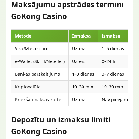
Maksājumu apstrādes termiņi
GoKong Casino
Metode
Iemaksa
Izmaksa
Visa/Mastercard
Uzreiz
1–5 dienas
e-Wallet (Skrill/Neteller)
Uzreiz
0–24 h
Bankas pārskaitījums
1–3 dienas
3–7 dienas
Kriptovalūta
10–30 min
10–30 min
Priekšapmaksas karte
Uzreiz
Nav pieejams
Depozītu un izmaksu limiti
GoKong Casino