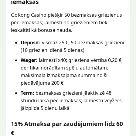
iemaksas
GoKong Casino piešķir 50 bezmaksas griezienus
pēc iemaksas; laimesti no griezieniem tiek
ieskaitīti kā bonusa nauda.
Deposit:
vismaz 25 €; 50 bezmaksas griezieni
(10 griezieni dienā 5 dienas)
Wager:
laimesti x40; grieziena vērtība 0,20 €;
der tikai norādītam spēļu automātam;
maksimālā izmaksājamā summa no šī
piedāvājuma 200 €
Term:
bezmaksas griezieni jāaktivizē 48
stundu laikā pēc iemaksas; laimestu veyžers
jāizpilda 5 dienu laikā
15% Atmaksa par zaudējumiem līdz 60
€