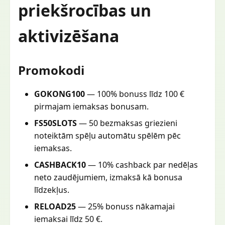
priekšrocības un
aktivizēšana
Promokodi
GOKONG100
— 100% bonuss līdz 100 €
pirmajam iemaksas bonusam.
FS50SLOTS
— 50 bezmaksas griezieni
noteiktām spēļu automātu spēlēm pēc
iemaksas.
CASHBACK10
— 10% cashback par nedēļas
neto zaudējumiem, izmaksā kā bonusa
līdzekļus.
RELOAD25
— 25% bonuss nākamajai
iemaksai līdz 50 €.