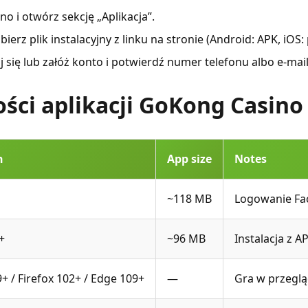
o i otwórz sekcję „Aplikacja”.
ierz plik instalacyjny z linku na stronie (Android: APK, iOS
j się lub załóż konto i potwierdź numer telefonu albo e-mail
ści aplikacji GoKong Casino
n
App size
Notes
~118 MB
Logowanie Fac
+
~96 MB
Instalacja z A
 / Firefox 102+ / Edge 109+
—
Gra w przegląd