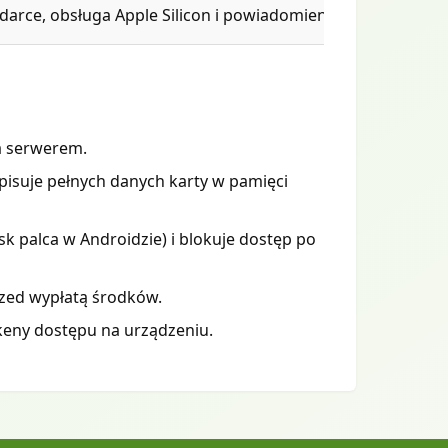
darce, obsługa Apple Silicon i powiadomienia push w Safari
a serwerem.
apisuje pełnych danych karty w pamięci
k palca w Androidzie) i blokuje dostęp po
rzed wypłatą środków.
keny dostępu na urządzeniu.