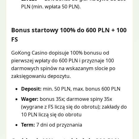
PLN (min. wpłata 50 PLN).
Bonus startowy 100% do 600 PLN + 100
FS
GoKong Casino dopisuje 100% bonusu od
pierwszej wpłaty do 600 PLN i przyznaje 100
darmowych spinów na wskazanym slocie po
zaksięgowaniu depozytu.
Deposit:
min. 50 PLN, max. bonus 600 PLN
Wager:
bonus 35x; darmowe spiny 35x
(wygrane z FS liczą się do obrotu); zakłady do
10 PLN liczą się do obrotu
Term:
7 dni od przyznania