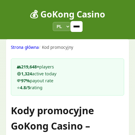
💰 GoKong Casino
Strona główna
Kod promocyjny
👥
219,648+
players
🟢
1,324
active today
💸
97%
payout rate
⭐
4.8/5
rating
Kody promocyjne
GoKong Casino –