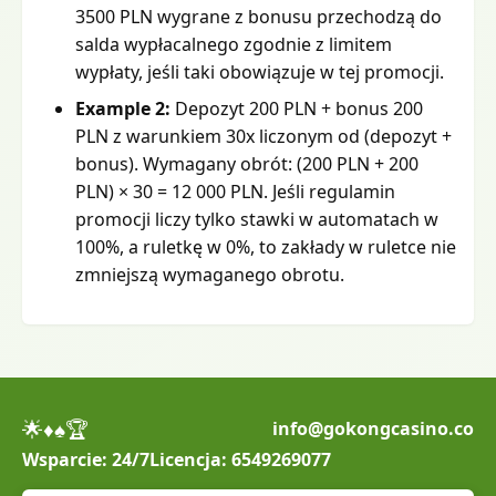
3500 PLN wygrane z bonusu przechodzą do
salda wypłacalnego zgodnie z limitem
wypłaty, jeśli taki obowiązuje w tej promocji.
Example 2:
Depozyt 200 PLN + bonus 200
PLN z warunkiem 30x liczonym od (depozyt +
bonus). Wymagany obrót: (200 PLN + 200
PLN) × 30 = 12 000 PLN. Jeśli regulamin
promocji liczy tylko stawki w automatach w
100%, a ruletkę w 0%, to zakłady w ruletce nie
zmniejszą wymaganego obrotu.
🌟
♦️
♠️
🏆
info@gokongcasino.co
Wsparcie: 24/7
Licencja: 6549269077