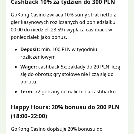
Cashback 10% za tydzień do 300 PLN
GoKong Casino zwraca 10% sumy strat netto z
gier kasynowych rozliczanych od poniedziałku
00:00 do niedzieli 23:59 i wypłaca cashback w
poniedziałek jako bonus.
Deposit:
min. 100 PLN w tygodniu
rozliczeniowym
Wager:
cashback 5x; zakłady do 20 PLN liczą
się do obrotu; gry stołowe nie liczą się do
obrotu
Term:
72 godziny od naliczenia cashbacku
Happy Hours: 20% bonusu do 200 PLN
(18:00–22:00)
GoKong Casino dopisuje 20% bonusu do