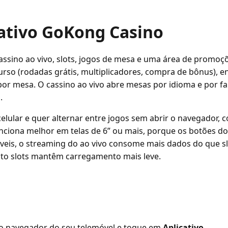
cativo GoKong Casino
ssino ao vivo, slots, jogos de mesa e uma área de promoç
ecurso (rodadas grátis, multiplicadores, compra de bônus), 
or mesa. O cassino ao vivo abre mesas por idioma e por fai
.
ular e quer alternar entre jogos sem abrir o navegador, c
unciona melhor em telas de 6” ou mais, porque os botões do 
veis, o streaming do ao vivo consome mais dados do que s
to slots mantêm carregamento mais leve.
 no navegador do seu telemóvel e toque em
Aplicativo
.