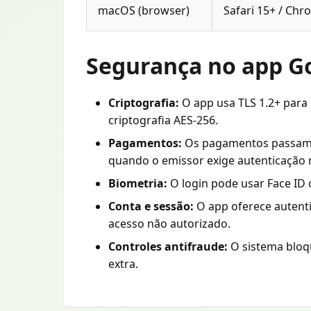
macOS (browser)
Safari 15+ / Ch
Segurança no app G
Criptografia:
O app usa TLS 1.2+ para 
criptografia AES-256.
Pagamentos:
Os pagamentos passam p
quando o emissor exige autenticação 
Biometria:
O login pode usar Face ID 
Conta e sessão:
O app oferece autenti
acesso não autorizado.
Controles antifraude:
O sistema bloqu
extra.