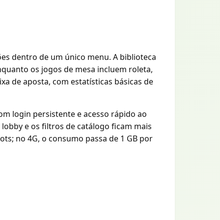
ões dentro de um único menu. A biblioteca
enquanto os jogos de mesa incluem roleta,
xa de aposta, com estatísticas básicas de
om login persistente e acesso rápido ao
lobby e os filtros de catálogo ficam mais
lots; no 4G, o consumo passa de 1 GB por