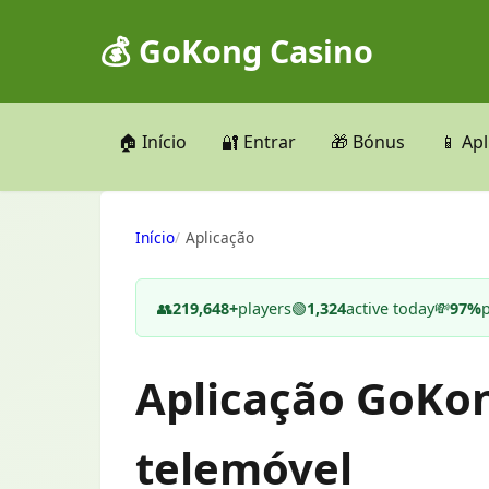
💰 GoKong Casino
🏠 Início
🔐 Entrar
🎁 Bónus
📱 Ap
Início
Aplicação
👥
219,648+
players
🟢
1,324
active today
💸
97%
Aplicação GoKon
telemóvel