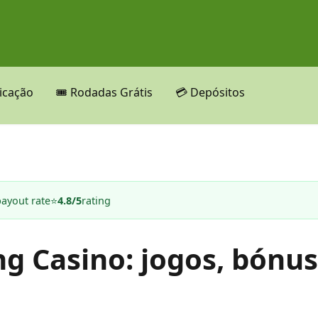
licação
🎟️ Rodadas Grátis
💳 Depósitos
payout rate
⭐
4.8/5
rating
g Casino: jogos, bónus