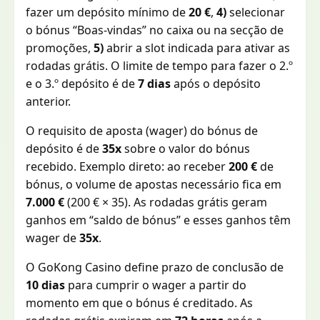
fazer um depósito mínimo de
20 €
,
4)
selecionar
o bónus “Boas-vindas” no caixa ou na secção de
promoções,
5)
abrir a slot indicada para ativar as
rodadas grátis. O limite de tempo para fazer o 2.º
e o 3.º depósito é de
7 dias
após o depósito
anterior.
O requisito de aposta (wager) do bónus de
depósito é de
35x
sobre o valor do bónus
recebido. Exemplo direto: ao receber
200 €
de
bónus, o volume de apostas necessário fica em
7.000 €
(200 € × 35). As rodadas grátis geram
ganhos em “saldo de bónus” e esses ganhos têm
wager de
35x
.
O GoKong Casino define prazo de conclusão de
10 dias
para cumprir o wager a partir do
momento em que o bónus é creditado. As