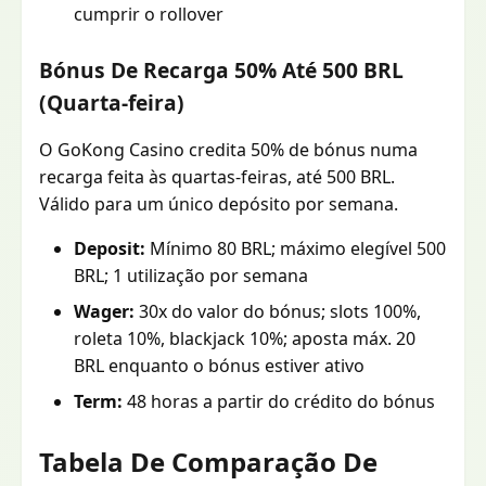
cumprir o rollover
Bónus De Recarga 50% Até 500 BRL
(Quarta-feira)
O GoKong Casino credita 50% de bónus numa
recarga feita às quartas-feiras, até 500 BRL.
Válido para um único depósito por semana.
Deposit:
Mínimo 80 BRL; máximo elegível 500
BRL; 1 utilização por semana
Wager:
30x do valor do bónus; slots 100%,
roleta 10%, blackjack 10%; aposta máx. 20
BRL enquanto o bónus estiver ativo
Term:
48 horas a partir do crédito do bónus
Tabela De Comparação De