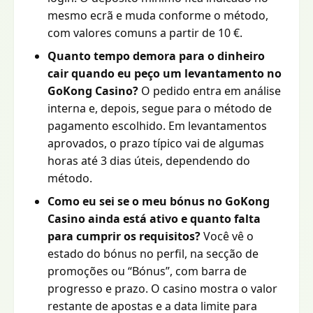
mesmo ecrã e muda conforme o método,
com valores comuns a partir de 10 €.
Quanto tempo demora para o dinheiro
cair quando eu peço um levantamento no
GoKong Casino?
O pedido entra em análise
interna e, depois, segue para o método de
pagamento escolhido. Em levantamentos
aprovados, o prazo típico vai de algumas
horas até 3 dias úteis, dependendo do
método.
Como eu sei se o meu bónus no GoKong
Casino ainda está ativo e quanto falta
para cumprir os requisitos?
Você vê o
estado do bónus no perfil, na secção de
promoções ou “Bónus”, com barra de
progresso e prazo. O casino mostra o valor
restante de apostas e a data limite para