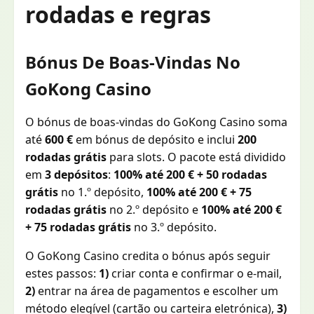
rodadas e regras
Bónus De Boas-Vindas No
GoKong Casino
O bónus de boas-vindas do GoKong Casino soma
até
600 €
em bónus de depósito e inclui
200
rodadas grátis
para slots. O pacote está dividido
em
3 depósitos
:
100% até 200 € + 50 rodadas
grátis
no 1.º depósito,
100% até 200 € + 75
rodadas grátis
no 2.º depósito e
100% até 200 €
+ 75 rodadas grátis
no 3.º depósito.
O GoKong Casino credita o bónus após seguir
estes passos:
1)
criar conta e confirmar o e-mail,
2)
entrar na área de pagamentos e escolher um
método elegível (cartão ou carteira eletrónica),
3)