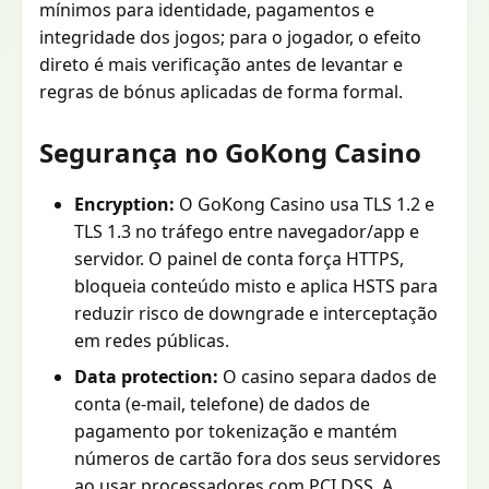
mínimos para identidade, pagamentos e
integridade dos jogos; para o jogador, o efeito
direto é mais verificação antes de levantar e
regras de bónus aplicadas de forma formal.
Segurança no GoKong Casino
Encryption:
O GoKong Casino usa TLS 1.2 e
TLS 1.3 no tráfego entre navegador/app e
servidor. O painel de conta força HTTPS,
bloqueia conteúdo misto e aplica HSTS para
reduzir risco de downgrade e interceptação
em redes públicas.
Data protection:
O casino separa dados de
conta (e-mail, telefone) de dados de
pagamento por tokenização e mantém
números de cartão fora dos seus servidores
ao usar processadores com PCI DSS. A