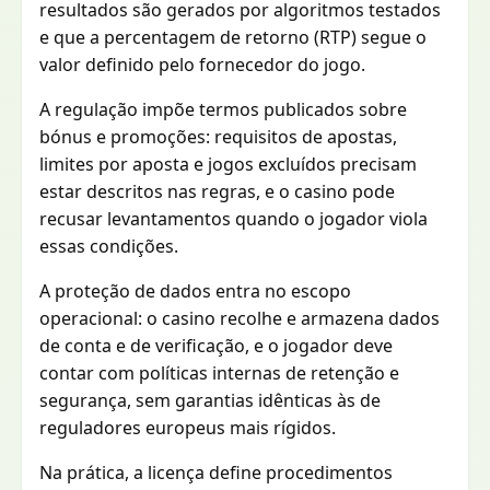
resultados são gerados por algoritmos testados
e que a percentagem de retorno (RTP) segue o
valor definido pelo fornecedor do jogo.
A regulação impõe termos publicados sobre
bónus e promoções: requisitos de apostas,
limites por aposta e jogos excluídos precisam
estar descritos nas regras, e o casino pode
recusar levantamentos quando o jogador viola
essas condições.
A proteção de dados entra no escopo
operacional: o casino recolhe e armazena dados
de conta e de verificação, e o jogador deve
contar com políticas internas de retenção e
segurança, sem garantias idênticas às de
reguladores europeus mais rígidos.
Na prática, a licença define procedimentos